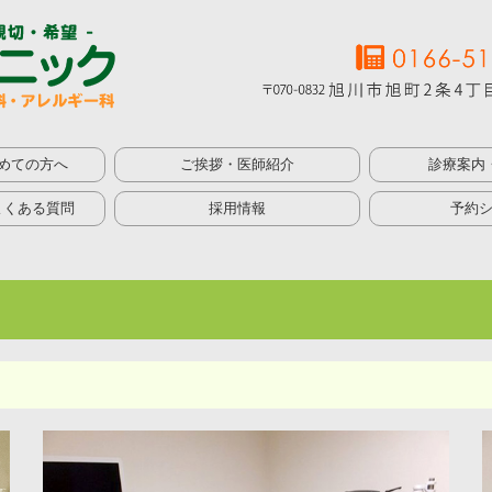
めての方へ
ご挨拶・医師紹介
診療案内
内科
糖尿病内科
消化器内科
循環器内科
アレルギー科
健康診断で異常
予防接種
オンライン診療
胃カメラ（内視
大腸カメラ
超音波検査（エ
24時間心電図検
運動負荷心電図
血圧脈波検査
よくある質問
採用情報
予約