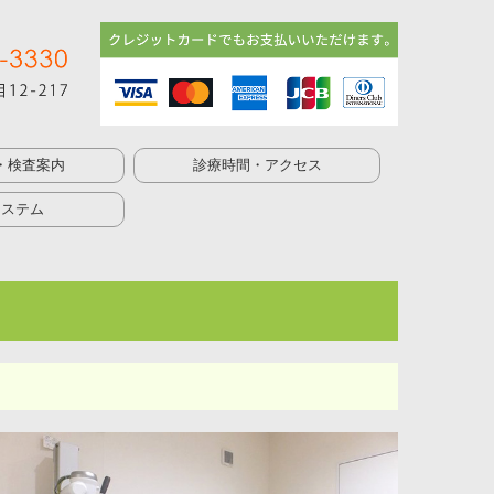
・検査案内
診療時間・アクセス
と言われたら
鏡検査）
コー検査）
査
検査
システム