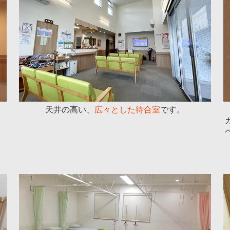
。
天井の高い、
広々とした待合室
です。